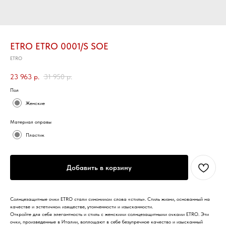
ETRO ETRO 0001/S SOE
ETRO
23 963
р.
31 950
р.
Пол
Женские
Материал оправы
Пластик
Добавить в корзину
Солнцезащитные очки ETRO стали синонимом слова «стиль». Стиль жизни, основанный на
качестве и эстетичном изяществе, утонченности и изысканности.
Откройте для себя элегантность и стиль с женскими солнцезащитными очками ETRO. Эти
очки, произведенные в Италии, воплощают в себе безупречное качество и изысканный