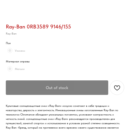
Ray-Ban 0RB3589 9146/155
Ray-Ban
Пол
Унисекс
Материал оправы
Металл
Out of stock
Культовые солнцезащитные очки «Ray-Ban» искусно сочетают в себе традиции и
новаторство, дерзость и элегантность. Инновационные линзы изготовленные Ray-Ban по
технологии Chromance обладают уникальным пигментом, усиливают контрастность и
четкость линий. солнцезащитные очки «Ray-Ban» рекомендуются производителем для
путешествий, занятий спортом и использования в условиях разной степени освещенности.
Ray-Ban -бренд, который на протяжении всего времени своего существования является