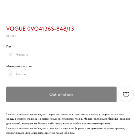
VOGUE 0VO4136S-848/13
VOGUE
Пол
Женские
Материал оправы
Металл
Out of stock
Солнцезащитные очки Vogue – оригинальные и яркие аксессуары, которые покорили
сердца многих модниц на различных континентах мира. Новая коллекция бренда создана
для людей, которые не боятся себя выражать, и любят экспериментировать.
Солнцезащитные очки Vogue – это классические формы и актуальные модные тренды,
позволяющие формировать оригинальные образы.