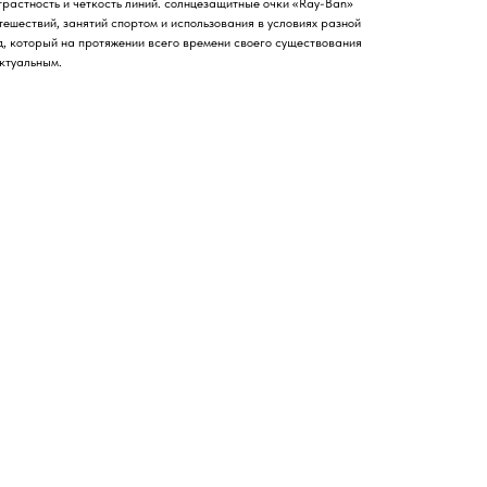
трастность и четкость линий. солнцезащитные очки «Ray-Ban»
ешествий, занятий спортом и использования в условиях разной
д, который на протяжении всего времени своего существования
ктуальным.