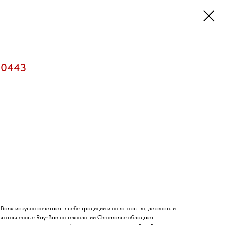
10443
an» искусно сочетают в себе традиции и новаторство, дерзость и
зготовленные Ray-Ban по технологии Chromance обладают