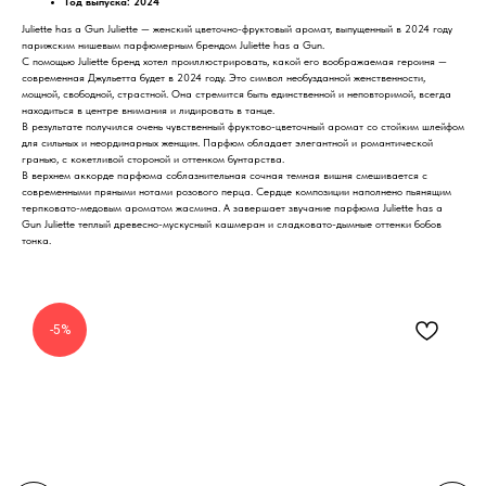
Год выпуска: 2024
Juliette has a Gun Juliette — женский цветочно-фруктовый аромат, выпущенный в 2024 году
парижским нишевым парфюмерным брендом Juliette has a Gun.
С помощью Juliette бренд хотел проиллюстрировать, какой его воображаемая героиня —
современная Джульетта будет в 2024 году. Это символ необузданной женственности,
мощной, свободной, страстной. Она стремится быть единственной и неповторимой, всегда
находиться в центре внимания и лидировать в танце.
В результате получился очень чувственный фруктово-цветочный аромат со стойким шлейфом
для сильных и неординарных женщин. Парфюм обладает элегантной и романтической
гранью, с кокетливой стороной и оттенком бунтарства.
В верхнем аккорде парфюма соблазнительная сочная темная вишня смешивается с
современными пряными нотами розового перца. Сердце композиции наполнено пьянящим
терпковато-медовым ароматом жасмина. А завершает звучание парфюма Juliette has a
Gun Juliette теплый древесно-мускусный кашмеран и сладковато-дымные оттенки бобов
тонка.
-5%