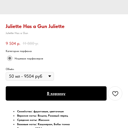
Juliette Has a Gun Juliette
Juliette Has a Gun
9 504
р.
11 880
р.
Категория парфюма
Нишевая парфюмерия
Объём
В корзину
Семейство: фруктовые, цветочные
Верхние ноты: Вишня, Розовый перец
Средние ноты: Жасмин
Базовые ноты: Кашмеран, Бобы тонка