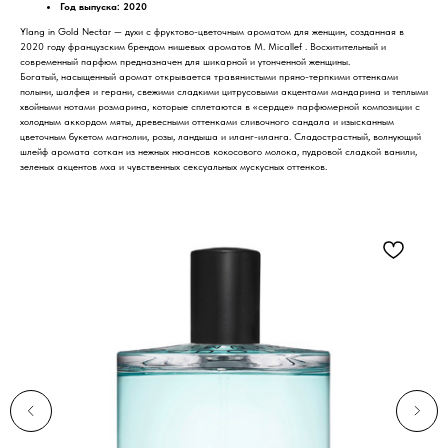
Год выпуска: 2020
Ylang in Gold Nectar — духи с фруктово-цветочным ароматом для женщин, созданная в
2020 году французским брендом нишевых ароматов M. Micallef . Восхитительный и
современный парфюм предназначен для шикарной и утонченной женщины.
Богатый, насыщенный аромат открывается травянистыми пряно-терпкими оттенками
полыни, шалфея и герани, свежими сладкими цитрусовыми акцентами мандарина и теплыми
хвойными нотами розмарина, которые сплетаются в «сердце» парфюмерной композиции с
холодным аккордом мяты, древесными оттенками сливочного сандала и изысканным
цветочным букетом магнолии, розы, ландыша и иланг-иланга. Сладострастный, волнующий
шлейф аромата соткан из нежных нюансов кокосового молока, пудровой сладкой ванили,
зеленых акцентов мха и чувственных сексуальных мускусных оттенков.