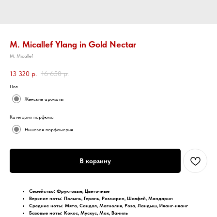
M. Micallef Ylang in Gold Nectar
M. Micallef
13 320
р.
16 650
р.
Пол
Женские ароматы
Категория парфюма
Нишевая парфюмерия
В корзину
Семейство: Фруктовые, Цветочные
Верхние ноты: Полынь, Герань, Розмарин, Шалфей, Мандарин
Средние ноты: Мята, Сандал, Магнолия, Роза, Ландыш, Иланг-иланг
Базовые ноты: Кокос, Мускус, Мох, Ваниль