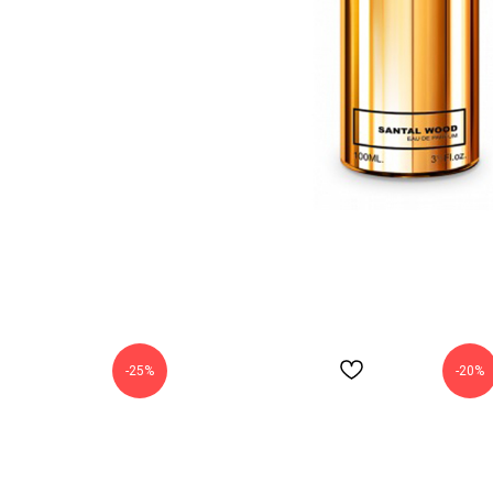
-25%
-20%