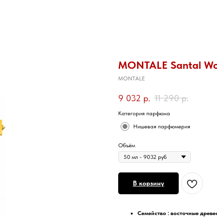
MONTALE Santal W
MONTALE
9 032
р.
11 290
р.
Категория парфюма
Нишевая парфюмерия
Объём
В корзину
Семейство :
восточные древе