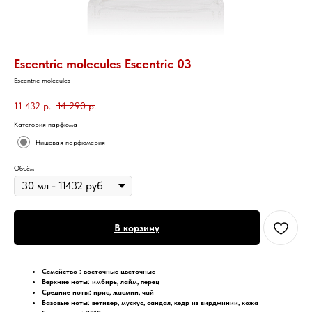
Escentric molecules Escentric 03
Escentric molecules
11 432
р.
14 290
р.
Категория парфюма
Нишевая парфюмерия
Объём
В корзину
Семейство : восточные цветочные
Верхние ноты:
имбирь, лайм, перец
Средние ноты: ирис, жасмин, чай
Базовые ноты: ветивер, мускус, сандал, кедр из вирджинии, кожа