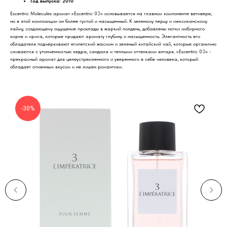
Год выпуска: 2010
Escentric Molecules аромат «Escentric 03» основывается на главном компоненте ветивере,
но в этой композиции он более густой и насыщенный. К зеленому перцу и мексиканскому
лайму, создающему ощущение прохлады в жаркий полдень, добавлены нотки имбирного
корня и ириса, которые придают аромату глубину и насыщенность. Элегантность его
обладателя подчеркивают египетский жасмин и зеленый китайский чай, которые органично
сливаются с утонченностью кедра, сандала и теплыми оттенками янтаря. «Escentric 03» -
прекрасный аромат для целеустремленного и уверенного в себе человека, который
обладает отменным вкусом и не лишен романтики.
-30%