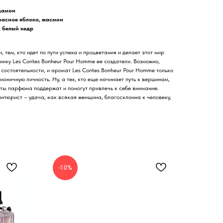
дамон
расное яблоко, жасмин
, белый кедр
, тем, кто идет по пути успеха и процветания и делает этот мир
инку Les Contes Bonheur Pour Homme ее создатели. Возможно,
 состоятельности, и аромат Les Contes Bonheur Pour Homme только
оничную личность. Ну, а тех, кто еще начинает путь к вершинам,
ты парфюма поддержат и помогут привлечь к себе внимание.
нтюрист – удача, как всякая женщина, благосклонна к человеку,
-10%