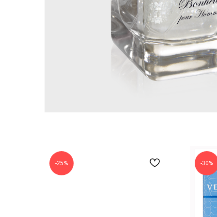
-25%
-30%