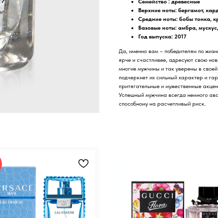
Семейство : древесные
Верхние ноты:
бергамот, кар
Средние ноты: бобы тонка, к
Базовые ноты:
амбра, мускус
Год выпуска: 2017
Да, именно вам – победителям по жизни
ярче и счастливее, адресуют свою нов
многие мужчины и так уверены в своей
подчеркнет их сильный характер и гарм
притягательные и мужественные акцен
Успешный мужчина всегда немного ава
способному на расчетливый риск.