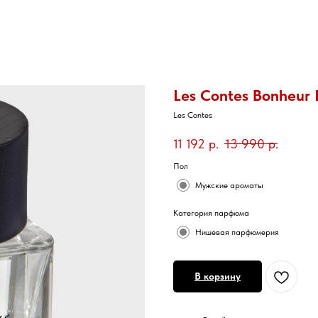
Les Contes Bonheur
Les Contes
11 192
р.
13 990
р.
Пол
Мужские ароматы
Категория парфюма
Нишевая парфюмерия
В корзину