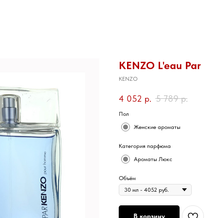
KENZO L'eau Par
KENZO
4 052
р.
5 789
р.
Пол
Женские ароматы
Категория парфюма
Ароматы Люкс
Объём
В корзину