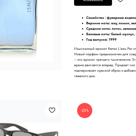
Семейство :
фужерные водян
Верхние ноты: юзу, лимон, з
Средние ноты: лотос, зелены
Базовые ноты: белый мускус,
Год выпуска: 1999
Изысканный аромат Kenzo L`eau Par о
Новый парфюм предназначен для совре
– это аромат третьего тысячелетия. Ег
время двигается вперед. Придает сил
подчеркивает мужской образ и добавл
тяжелого дня.
-25%