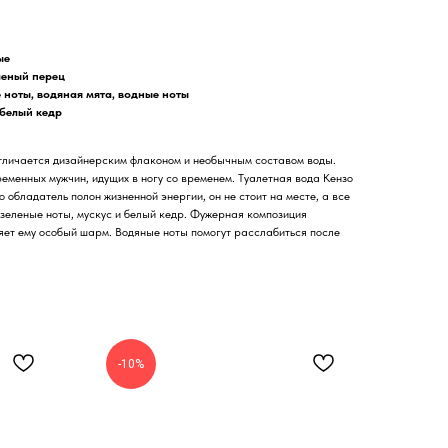
ые
еленый перец
е ноты, водяная мята, водные ноты
 белый кедр
тличается дизайнерским флаконом и необычным составом воды.
менных мужчин, идущих в ногу со временем. Туалетная вода Кензо
о обладатель полон жизненной энергии, он не стоит на месте, а все
 зеленые ноты, мускус и белый кедр. Фужерная композиция
яет ему особый шарм. Водяные ноты помогут расслабиться после
-10%