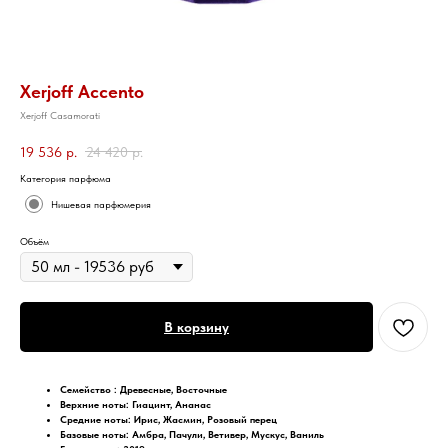
Xerjoff Accento
Xerjoff Сasamorati
19 536
р.
24 420
р.
Категория парфюма
Нишевая парфюмерия
Объём
В корзину
Семейство : Древесные, Восточные
Верхние ноты: Гиацинт, Ананас
Средние ноты:
Ирис, Жасмин, Розовый перец
Базовые ноты: Амбра, Пачули, Ветивер, Мускус, Ваниль