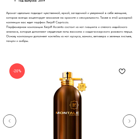
Год выпуска: 2019
Аромат идеально подходит чувственной, яркой, загадочной и уверенной в себе женщине,
которая всегда акцентирует внимание на красоте и сексуальности. Также в этой шикарной
коллекции вас ждет парфюм Xerjoff Capricсio.
Парфюмерная композиция Xerjoff Accento состоит из нот гиацинта и спелого индийского
ананаса, которые дополняют сердечные ноты жасмина и мадагаскарского розового перца.
Основу композиции дополняет коктейль из нот мускуса, ванили, ветивера и зеленых листьев,
пачули и амбры.
-20%