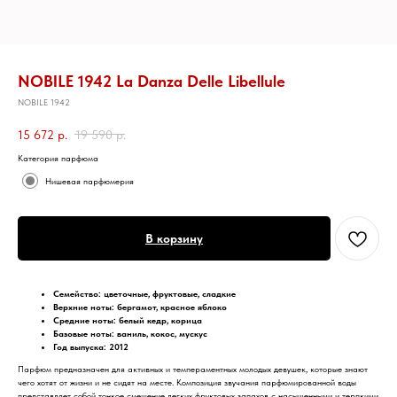
NOBILE 1942 La Danza Delle Libellule
NOBILE 1942
15 672
р.
19 590
р.
Категория парфюма
Нишевая парфюмерия
В корзину
Семейство: цветочные, фруктовые, сладкие
Верхние ноты:
бергамот, красное яблоко
Средние ноты:
белый кедр, корица
Базовые ноты:
ваниль, кокос, мускус
Год выпуска: 2012
Парфюм предназначен для активных и темпераментных молодых девушек, которые знают
чего хотят от жизни и не сидят на месте. Композиция звучания парфюмированной воды
представляет собой тонкое смешение легких фруктовых запахов с насыщенными и терпкими