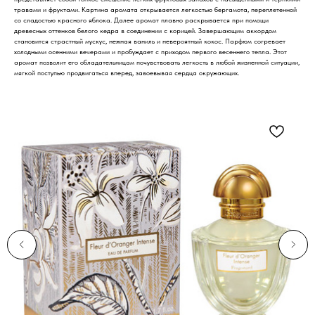
травами и фруктами. Картина аромата открывается легкостью бергамота, переплетенной
со сладостью красного яблока. Далее аромат плавно раскрывается при помощи
древесных оттенков белого кедра в соединении с корицей. Завершающим аккордом
становится страстный мускус, нежная ваниль и невероятный кокос. Парфюм согревает
холодными осенними вечерами и пробуждает с приходом первого весеннего тепла. Этот
аромат позволит его обладательницам почувствовать легкость в любой жизненной ситуации,
мягкой поступью продвигаться вперед, завоевывая сердца окружающих.