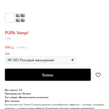
PUPA Vamp!
PUPA
999
р.
1 249
р.
ТОН
Купить
Вес, грамм: 2,2
Производство: Италия
Тип товара: Декоративная косметика
Для: женщин
Компактные тени Vamp! Compact удивляют разнообразием эффектов – матовые, сатиновые,
металлик – остается только выбрать. Компактная текстура позволяет варьировать