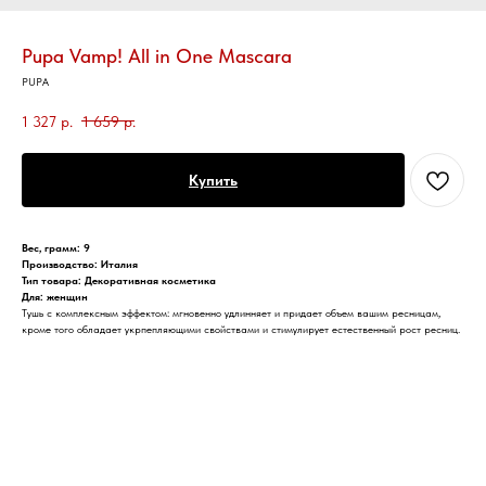
Pupa Vamp! All in One Mascara
PUPA
1 327
р.
1 659
р.
Купить
Вес, грамм: 9
Производство: Италия
Тип товара: Декоративная косметика
Для: женщин
Тушь с комплексным эффектом: мгновенно удлинняет и придает объем вашим ресницам,
кроме того обладает укрпепляющими свойствами и стимулирует естественный рост ресниц.