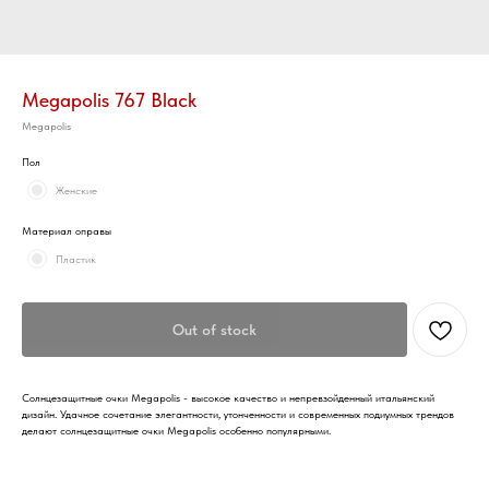
Megapolis 767 Black
Megapolis
Пол
Женские
Материал оправы
Пластик
Out of stock
Солнцезащитные очки Megapolis - высокое качество и непревзойденный итальянский
дизайн. Удачное сочетание элегантности, утонченности и современных подиумных трендов
делают солнцезащитные очки Megapolis особенно популярными.