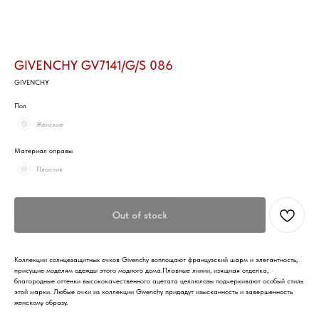
GIVENCHY GV7141/G/S 086
GIVENCHY
Пол
Женские
Материал оправы
Пластик
Out of stock
Коллекции солнцезащитных очков Givenchy воплощают французский шарм и элегантность,
присущие моделям одежды этого модного дома.Плавные линии, изящная отделка,
благородные оттенки высококачественного ацетата целлюлозы подчеркивают особый стиль
этой марки. Любые очки из коллекции Givenchy придадут изысканность и завершенность
женскому образу.