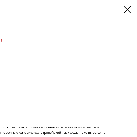
3
адают не только отличным дизайном, но и высоким качеством
и надежным материалам. Европейский язык моды ярко выражен в