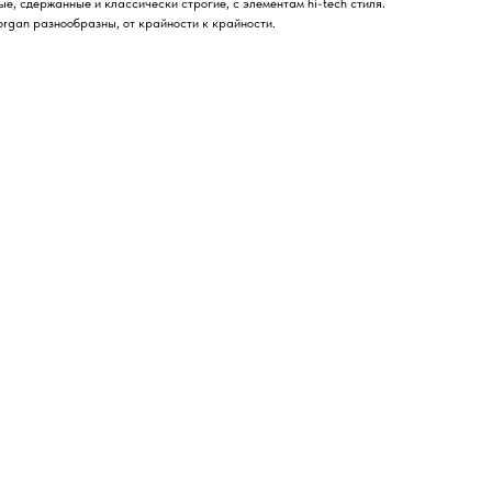
е, сдержанные и классически строгие, с элементам hi-tech стиля.
rgan разнообразны, от крайности к крайности.