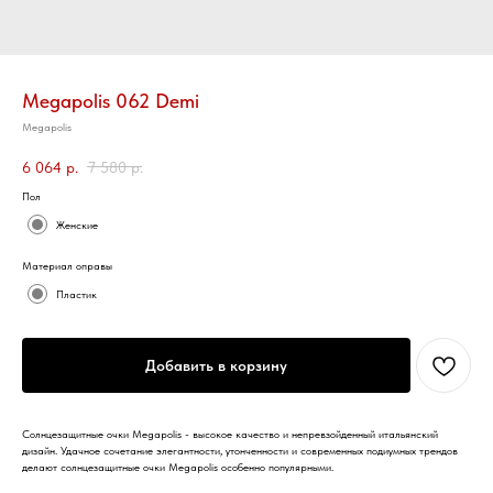
Megapolis 062 Demi
Megapolis
6 064
р.
7 580
р.
Пол
Женские
Материал оправы
Пластик
Добавить в корзину
Солнцезащитные очки Megapolis - высокое качество и непревзойденный итальянский
дизайн. Удачное сочетание элегантности, утонченности и современных подиумных трендов
делают солнцезащитные очки Megapolis особенно популярными.