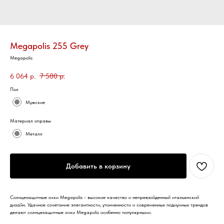
Megapolis 255 Grey
Megapolis
6 064
р.
7 580
р.
Пол
Мужские
Материал оправы
Металл
Добавить в корзину
Солнцезащитные очки Megapolis - высокое качество и непревзойденный итальянский
дизайн. Удачное сочетание элегантности, утонченности и современных подиумных трендов
делают солнцезащитные очки Megapolis особенно популярными.