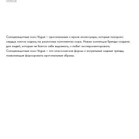
VOGUE
Добавить в корзину
Солнцезащитные очки Vogue – оригинальные и яркие аксессуары, которые покорили
сердца многих модниц на различных континентах мира. Новая коллекция бренда создана
для людей, которые не боятся себя выражать, и любят экспериментировать.
Солнцезащитные очки Vogue – это классические формы и актуальные модные тренды,
позволяющие формировать оригинальные образы.