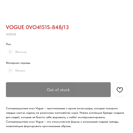
VOGUE 0VO4151S-848/13
VOGUE
Пол
Женские
Материал оправы
Металл
Out of stock
Солнцезащитные очки Vogue – оригинальные и яркие аксессуары, которые покорили
сердца многих модниц на различных континентах мира. Новая коллекция бренда создана
для людей, которые не боятся себя выражать, и любят экспериментировать.
Солнцезащитные очки Vogue – это классические формы и актуальные модные тренды,
позволяющие формировать оригинальные образы.