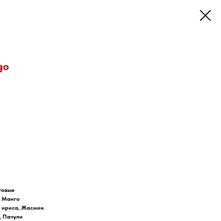
go
товые
, Манго
ь ириса, Жасмин
, Пачули