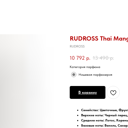
RUDROSS Thai Man
RUDROSS
10 792
р.
13 490
р.
Категория парфюма
Нишевая парфюмерия
В корзину
Семейство: Цветочные, Фрук
Верхние ноты: Черный перец
Средние ноты: Лотос, Корен
Базовые ноты: Ваниль, Сахар