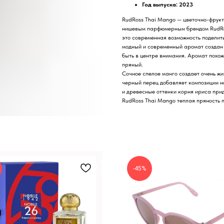
Год выпуска: 2023
RudRoss Thai Mango — цветочно-фрук
нишевым парфюмерным брендом RudRos
это современная возможность поделитьс
модный и современный аромат создан к
быть в центре внимания. Аромат похож
пряный.
Сочное спелое манго создает очень жи
черный перец добавляет композиции н
и древесные оттенки корня ириса при
RudRoss Thai Mango теплая пряность п
-45%