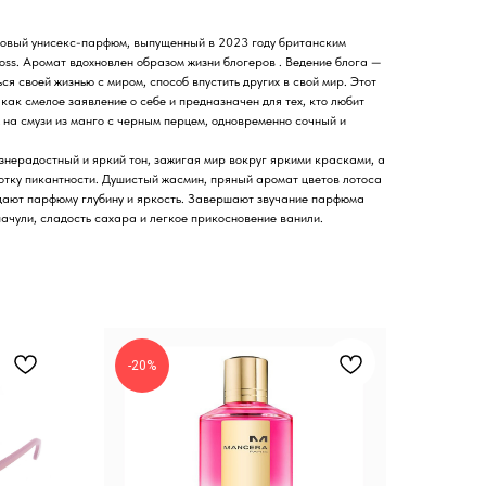
товый унисекс-парфюм, выпущенный в 2023 году британским
s. Аромат вдохновлен образом жизни блогеров . Ведение блога —
я своей жизнью с миром, способ впустить других в свой мир. Этот
ак смелое заявление о себе и предназначен для тех, кто любит
 на смузи из манго с черным перцем, одновременно сочный и
знерадостный и яркий тон, зажигая мир вокруг яркими красками, а
отку пикантности. Душистый жасмин, пряный аромат цветов лотоса
дают парфюму глубину и яркость. Завершают звучание парфюма
ачули, сладость сахара и легкое прикосновение ванили.
-20%