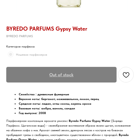
BYREDO PARFUMS Gypsy Water
BYREDO PARFUMS
Категория парфюма
Нишевая парфюмерия
Out of stock
Семейство : древесные фужерные
Верхние ноты: бергамот, можжевельник, лимон, перец
Средние ноты: ладан, иглы сосны, корень ириса
Базовые ноты: амбра, ваниль, сандал
Год выпуска: 2008
Парфюмерная композиция аромата унисекс
Byredo Parfums Gypsy Water
(Биредо
Парфюмс. Цыганская вода) - своеобразное воспевание образа жизни цыган, основанное
на обаянии мифа о них. Аромат свежей земли, дремучих лесов и костров на биваках
пробуждает грезы о свободном, многоцветном существовании вблизи с природой.
Byredo
Parfums Gypsy Water
- это запах свободы, загадки, раскрепощённости.