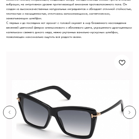
вибрации, на интуитивном уровне притягивающий внимание противоположного пола. Он
создан из высококачественных натуральных ингредиентов и обладает отличной стойкостью,
плотностью и насыщенностью, отлитчаясь запоминающимся, магнетическим,
захватывающим шлейфом.
С первых и до последних нот аромат с головой окунает в мир блаженного наслаждения
весенней цветочной феерии апельсинового и яблоневого цвета, украшенного драгоценными
капельками свежего дикого меда, нежно укутанных ванильно-мускусным шлейфом,
позволяющем максимально ощутить все радости жизни.