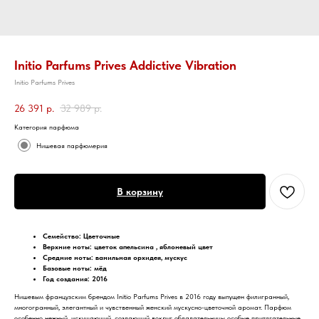
Initio Parfums Prives Addictive Vibration
Initio Parfums Prives
26 391
р.
32 989
р.
Категория парфюма
Нишевая парфюмерия
В корзину
Семейство: Цветочные
Верхние ноты: цветок апельсина , яблоневый цвет
Средние ноты: ванильная орхидея, мускус
Базовые ноты: мёд
Год создания: 2016
Нишевым французским брендом Initio Parfums Prives в 2016 году выпущен филигранный,
многогранный, элегантный и чувственный женский мускусно-цветочной аромат. Парфюм
особенно нежный, искушающий, создающий вокруг обладательницы особые притягательные